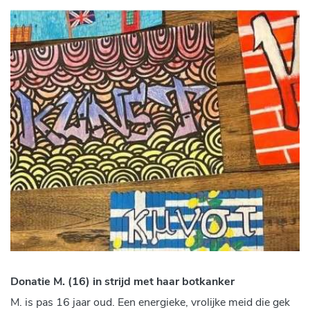
Donatie M. (16) in strijd met haar botkank
er
M. is pas 16 jaar oud. Een energieke, vrolijke meid die gek