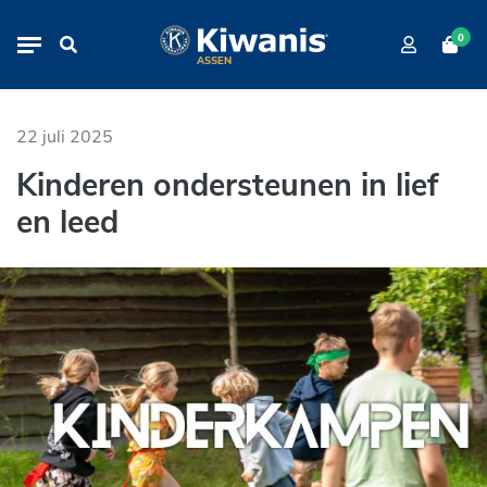
Kinderen ondersteunen in lief en 
Navigation
0
ASSEN
22 juli 2025
Kinderen ondersteunen in lief
en leed