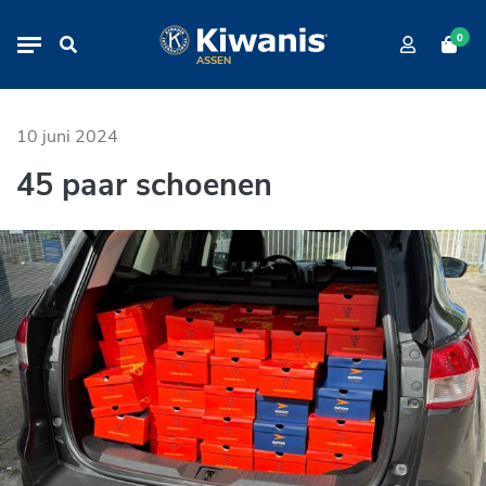
45 paar schoenen
Navigation
0
ASSEN
10 juni 2024
45 paar schoenen